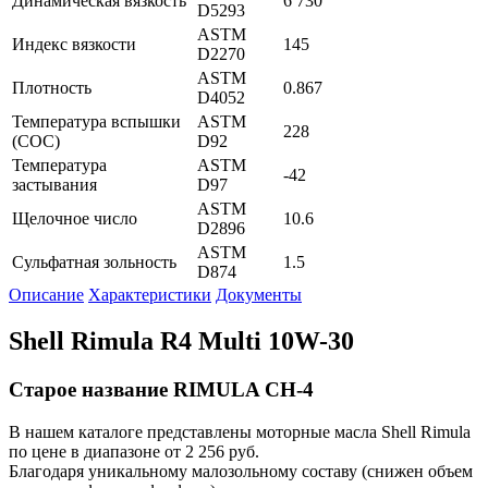
Динамическая вязкость
6 730
D5293
ASTM
Индекс вязкости
145
D2270
ASTM
Плотность
0.867
D4052
Температура вспышки
ASTM
228
(СОС)
D92
Температура
ASTM
-42
застывания
D97
ASTM
Щелочное число
10.6
D2896
ASTM
Сульфатная зольность
1.5
D874
Описание
Характеристики
Документы
Shell Rimula R4 Multi 10W-30
Старое название RIMULA CH-4
В нашем каталоге представлены моторные масла Shell Rimula
по цене в диапазоне от 2 256 руб.
Благодаря уникальному малозольному составу (снижен объем