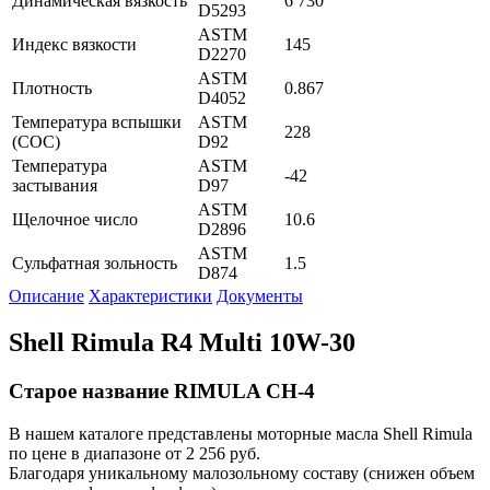
Динамическая вязкость
6 730
D5293
ASTM
Индекс вязкости
145
D2270
ASTM
Плотность
0.867
D4052
Температура вспышки
ASTM
228
(СОС)
D92
Температура
ASTM
-42
застывания
D97
ASTM
Щелочное число
10.6
D2896
ASTM
Сульфатная зольность
1.5
D874
Описание
Характеристики
Документы
Shell Rimula R4 Multi 10W-30
Старое название RIMULA CH-4
В нашем каталоге представлены моторные масла Shell Rimula
по цене в диапазоне от 2 256 руб.
Благодаря уникальному малозольному составу (снижен объем