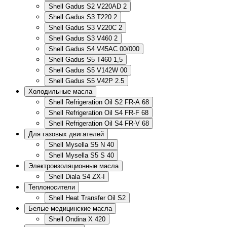
Shell Gadus S2 V220AD 2
Shell Gadus S3 T220 2
Shell Gadus S3 V220C 2
Shell Gadus S3 V460 2
Shell Gadus S4 V45AC 00/000
Shell Gadus S5 T460 1,5
Shell Gadus S5 V142W 00
Shell Gadus S5 V42P 2.5
Холодильные масла
Shell Refrigeration Oil S2 FR-A 68
Shell Refrigeration Oil S4 FR-F 68
Shell Refrigeration Oil S4 FR-V 68
Для газовых двигателей
Shell Mysella S5 N 40
Shell Mysella S5 S 40
Электроизоляционные масла
Shell Diala S4 ZX-I
Теплоносители
Shell Heat Transfer Oil S2
Белые медицинские масла
Shell Ondina X 420