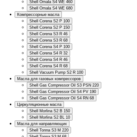
Shell Omala S4 WE 460
Shell Omala S4 WE 680
Компрессорные масла
Shell Corena S2 P 100
Shell Corena S2 P 150
Shell Corena S3 R 46
Shell Corena S3 R 68
Shell Corena S4 P 100
Shell Corena S4 R 32
Shell Corena S4 R 46
Shell Corena S4 R 68
Shell Vacuum Pump S2 R 100
Масла для газовых компрессоров
Shell Gas Compressor Oil S3 PSN 220
Shell Gas Compressor Oil S4 PV 190
Shell Gas Compressor Oil S4 RN 68
Циркуляционные масла
Shell Morlina S2 B 150
Shell Morlina S2 BL 10
Масла для направляющих
Shell Tonna S3 M 220
Shell Tonna S3 M 68