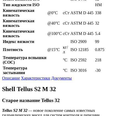
Тип жидскости ISO
HM
Кинематическая
@0°C
сСт
ASTM D 445
338
вязкость
Кинематическая
@40°C
сСт
ASTM D 445
32
вязкость
Кинематическая
@100°C
сСт
ASTM D 445
5.4
вязкость
Индекс вязкости
ISO 2909
99
кг/
Плотность
@15°C
ISO 12185
0.875
л
Температура вспышки
°C
ISO 2592
218
(СОС)
Температура
°C
ISO 3016
-30
застывания
Описание
Характеристики
Документы
Shell Tellus S2 M 32
Старое название Tellus 32
Tellus S2 M 32
—
новое поколение самых известных
гидравлических масел для систем контроля и передачи