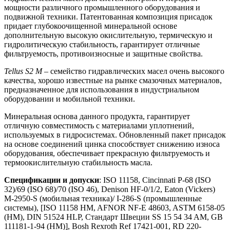
мощности различного промышленного оборудования и
подвижной техники. Патентованная композиция присадок
придает глубокоочищенной минеральной основе
дополнительную высокую окислительную, термическую и
гидролитическую стабильность, гарантирует отличные
фильтруемость, противоизносные и защитные свойства.
Tellus S2 M
– семейство гидравлических масел очень высокого
качества, хорошо известные на рынке смазочных материалов,
предназначенное для использования в индустриальном
оборудовании и мобильной техники.
Минеральная основа данного продукта, гарантирует
отличную совместимость с материалами уплотнений,
используемых в гидросистемах. Обновленный пакет присадок
на основе соединений цинка способствует снижению износа
оборудования, обеспечивает прекрасную фильтруемость и
термоокислительную стабильность масла.
Спецификации и допуски
: ISO 11158, Cincinnati P-68 (ISO
32)/69 (ISO 68)/70 (ISO 46), Denison HF-0/1/2, Eaton (Vickers)
M-2950-S (мобильная техника)/ I-286-S (промышленные
системы), [ISO 11158 HM, AFNOR NF-E 48603, ASTM 6158-05
(HM), DIN 51524 HLP, Стандарт Швеции SS 15 54 34 AM, GB
111181-1-94 (HM)], Bosh Rexroth Ref 17421-001, RD 220-