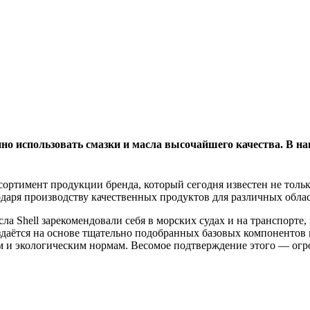
нно использовать смазки и масла высочайшего качества. В н
ртимент продукции бренда, который сегодня известен не толь
даря производству качественных продуктов для различных обла
сла Shell зарекомендовали себя в морских судах и на транспорт
здаётся на основе тщательно подобранных базовых компонентов 
м и экологическим нормам. Весомое подтверждение этого — огр