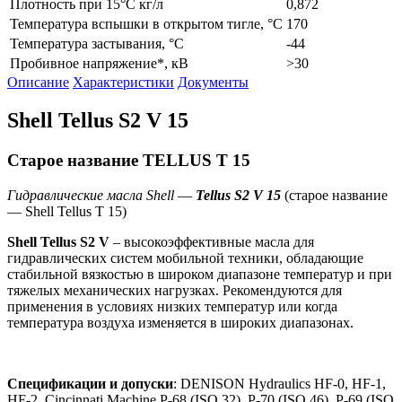
Плотность при 15°С кг/л
0,872
Температура вспышки в открытом тигле, °С
170
Температура застывания, °С
-44
Пробивное напряжение*, кВ
>30
Описание
Характеристики
Документы
Shell Tellus S2 V 15
Старое название TELLUS T 15
Гидравлические масла Shell
—
T
ellus S2 V 15
(старое название
— Shell Tellus T 15)
Shell
Tellus S2 V
– высокоэффективные масла для
гидравлических систем мобильной техники, обладающие
стабильной вязкостью в широком диапазоне температур и при
тяжелых механических нагрузках. Рекомендуются для
применения в условиях низких температур или когда
температура воздуха изменяется в широких диапазонах.
Спецификации и допуски
: DENISON Hydraulics HF-0, HF-1,
HF-2, Cincinnati Machine P-68 (ISO 32), P-70 (ISO 46), P-69 (ISO