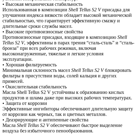
• Высокая механическая стабильность
Использованная в композиции
Shell Tellus S2 V
присадка для
улучшения индекса вязкости обладает высокой механической
стабильностью, что гарантирует эффективную смазку и
длительные сроки службы масел.
• Высокие противоизносные свойства
Противоизносные присадки, входящие в композицию
Shell
Tellus S2 V
, эффективны в парах трения “сталь-сталь” и “сталь-
бронза” при всех рабочих режимах, включая
высоконагруженные, тяжелые и легкие условия
эксплуатации.
• Хорошая фильтруемость
Минимальная склонность масел
Shell Tellus S2 V
блокировать
фильтры в присутствии воды, солей кальция и других
примесей.
• Окислительная стабильность
Масла Shell Tellus S2 V устойчивы к образованию кислых
продуктов и шлама даже при высоких рабочих температурах.
• Защита от коррозии
Эффективные ингибиторы обеспечивают длительную защиту
от коррозии как черных, так и цветных металлов.
• Деаэрирующие и антипенные свойства
Масла
Shell Tellus S2 V
обеспечивают быстрое выделение
воздуха без избыточного пенообразования.