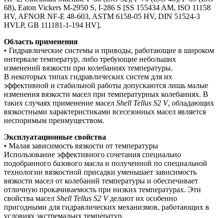
68), Eaton Vickers M-2950 S, I-286 S [SS 155434 AM, ISO 11158
HV, AFNOR NF-E 48-603, ASTM 6158-05 HV, DIN 51524-3
HVLP, GB 111181-1-194 HV].
Область применения
• Гидравлические системы и приводы, работающие в широком
интервале температур, либо требующие небольших
изменений вязкости при колебаниях температуры.
В некоторых типах гидравлических систем для их
эффективной и стабильной работы допускаются лишь малые
изменения вязкости масел при температурных колебаниях. В
таких случаях применение масел
Shell Tellus S2 V
, обладающих
вязкостными характеристиками всесезонных масел является
неспоримым преимуществом.
Эксплуатационные свойства
• Малая зависимость вязкости от температуры
Использование эффективного сочетания специально
подобранного базового масла и полученной по специальной
технологии вязкостной присадки уменьшает зависимость
вязкости масел от колебаний температуры и обеспечивает
отличную прокачиваемость при низких температурах. Эти
свойства масел
Shell Tellus S2 V
делают их особенно
пригодными для гидравлических механизмов, работающих в
условиях экстремальнх температур.