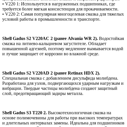
• V220 1: Используется в нагруженных подшипниках, где
требуется более мягкая консистенция для прокачиваемости.
• V220 2: Самая популярная многоцелевая смазка для тяжелых
условий работы в промышленности и транспорте.
Shell Gadus S2 V220AC 2 (ранее Alvania WR 2).
Водостойкая
смазка на литиево-кальциевом загустителе. Обладает
повышенной адгезией, поэтому медленнее вымывается водой
и лучше защищает от коррозии во влажной среде.
Shell Gadus S2 V220AD 2 (ранее Retinax HDX 2).
Специальная смазка с добавлением дисульфида молибдена.
Разработана для узлов, подвергающихся ударным нагрузкам и
вибрации. Твердые частицы молибдена создают защитный
слой, предотвращающий задиры металла.
Shell Gadus S3 T220 2.
Высокотехнологичная смазка на
основе полимочевины для работы при высоких температурах
и длительных интервалах замены. Идеальна для подшипников