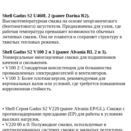
Shell Gadus S2 U460L 2 (ранее Darina R2).
Высокотемпературная смазка на основе неорганического
(бентонитового) загустителя. Предназначена для узлов, где
рабочая температура превышает возможности обычных
литиевых смазок. Она не плавится и сохраняет структуру в
тяжелых тепловых режимах.
Shell Gadus S2 V100 2 и 3 (ранее Alvania RL 2 и 3).
Универсальные многоцелевые смазки для подшипников
качения и скольжения.
• V100 2: Стандартная консистенция для большинства
промышленных электродвигателей и вентиляторов.
• V100 3: Более плотная версия, рекомендуемая для
вертикальных валов или условий, где требуется повышенная
коррозионная стойкость.
• Shell Серия Gadus S2 V220 (ранее Alvania EP/GL). Смазки с
противозадирными присадками (EP) для работы в условиях
высоких нагрузок.
• V220 00 и 0: Полужидкие смазки, используемые в
централизованных системах смазки и закрытых редукторах.