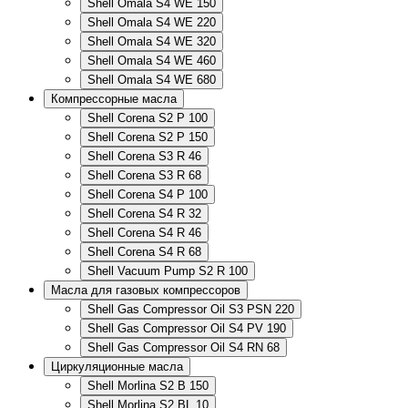
Shell Omala S4 WE 150
Shell Omala S4 WE 220
Shell Omala S4 WE 320
Shell Omala S4 WE 460
Shell Omala S4 WE 680
Компрессорные масла
Shell Corena S2 P 100
Shell Corena S2 P 150
Shell Corena S3 R 46
Shell Corena S3 R 68
Shell Corena S4 P 100
Shell Corena S4 R 32
Shell Corena S4 R 46
Shell Corena S4 R 68
Shell Vacuum Pump S2 R 100
Масла для газовых компрессоров
Shell Gas Compressor Oil S3 PSN 220
Shell Gas Compressor Oil S4 PV 190
Shell Gas Compressor Oil S4 RN 68
Циркуляционные масла
Shell Morlina S2 B 150
Shell Morlina S2 BL 10