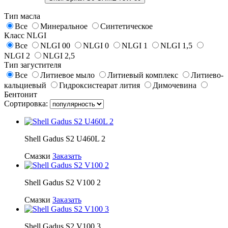
Тип масла
Все
Минеральное
Синтетическое
Класс NLGI
Все
NLGI 00
NLGI 0
NLGI 1
NLGI 1,5
NLGI 2
NLGI 2,5
Тип загустителя
Все
Литиевое мыло
Литиевый комплекс
Литиево-
кальциевый
Гидроксистеарат лития
Димочевина
Бентонит
Сортировка:
Shell Gadus S2 U460L 2
Смазки
Заказать
Shell Gadus S2 V100 2
Смазки
Заказать
Shell Gadus S2 V100 3