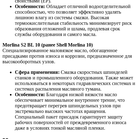
свойствами (EP).
Особенности:
Обладает отличной водоотделительной
способностью, что позволяет эффективно удалять
лишнюю влагу из системы смазки. Высокая
термоокислительная стабильность минимизирует риск
образования отложений и шлама, продлевая срок
службы оборудования и самого масла.
Morlina
S
2
BL
10 (ранее
Shell
Morlina
10)
Специализированное маловязкое масло, обогащенное
присадками против износа и коррозии, предназначенное для
высокооборотных узлов.
Сфера применения:
Смазка скоростных шпинделей
станков и промышленного оборудования. Также может
использоваться в некоторых гидравлических системах и
системах распыления масляного тумана.
Особенности:
Благодаря низкой вязкости масло
обеспечивает минимальное внутреннее трение, что
предотвращает перегрев шпиндельных узлов при
экстремально высоких частотах вращения.
Специальный пакет присадок гарантирует защиту
рабочих поверхностей от преждевременного износа
даже в условиях тонкой масляной пленки.