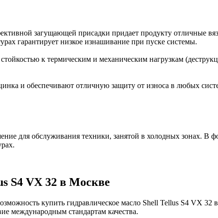
фективной загущающей присадки придает продукту отличные вяз
турах гарантирует низкое изнашивание при пуске системы.
тойкостью к термическим и механическим нагрузкам (деструкции
цинка и обеспечивают отличную защиту от износа в любых сист
шение для обслуживания техники, занятой в холодных зонах. В 
рах.
us S4 VX 32 в Москве
зможность купить гидравлическое масло Shell Tellus S4 VX 32
вие международным стандартам качества.