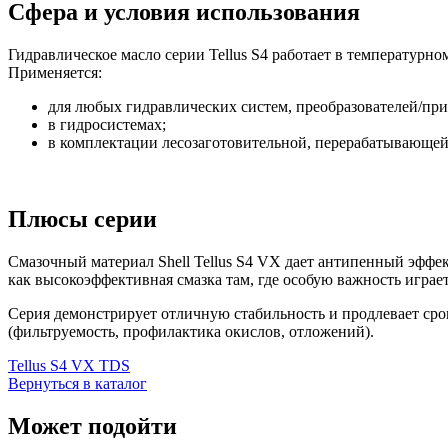
Сфера и условия использования
Гидравлическое масло серии Tellus S4 работает в температурно
Применяется:
для любых гидравлических систем, преобразователей/при
в гидросистемах;
в комплектации лесозаготовительной, перерабатывающей
Плюсы серии
Смазочный материал Shell Tellus S4 VX дает антипенный эффек
как высокоэффективная смазка там, где особую важность играе
Серия демонстрирует отличную стабильность и продлевает ср
(фильтруемость, профилактика окислов, отложений).
Tellus S4 VX TDS
Вернуться в каталог
Может подойти