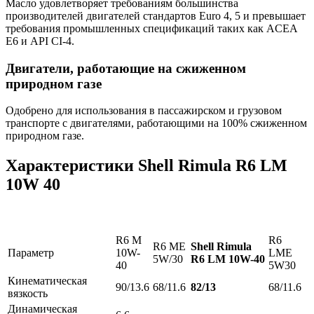
Масло удовлетворяет требованиям большинства
производителей двигателей стандартов Euro 4, 5 и превышает
требования промышленных спецификаций таких как ACEA
E6 и API CI-4.
Двигатели, работающие на сжиженном
природном газе
Одобрено для использования в пассажирском и грузовом
транспорте c двигателями, работающими на 100% сжиженном
природном газе.
Характеристики Shell Rimula R6 LM
10W 40
R6 M
R6
R6 ME
Shell Rimula
Параметр
10W-
LME
5W/30
R6 LM 10W-40
40
5W30
Кинематическая
90/13.6
68/11.6
82/13
68/11.6
вязкость
Динамическая