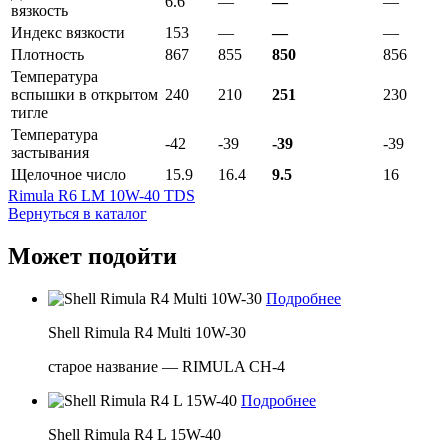
6.6
—
—
—
вязкость
Индекс вязкости
153
—
—
—
Плотность
867
855
850
856
Температура
вспышки в открытом
240
210
251
230
тигле
Температура
-42
-39
-39
-39
застывания
Щелочное число
15.9
16.4
9.5
16
Rimula R6 LM 10W-40 TDS
Вернуться в каталог
Может подойти
Подробнее
Shell Rimula R4 Multi 10W-30
старое название — RIMULA CH-4
Подробнее
Shell Rimula R4 L 15W-40