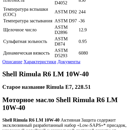
Плотность
850
D4052
Температура вспышки
ASTM D92
244
(СОС)
Температура застывания
ASTM D97
-36
ASTM
Щелочное число
12.9
D2896
ASTM
Сульфатная зольность
0.95
D874
ASTM
Динамическая вязкость
6080
D5293
Описание
Характеристики
Документы
Shell Rimula R6 LM 10W-40
Старое название Rimula E7, 228.51
Моторное масло Shell Rimula R6 LM
10W-40
Shell Rimula R6 LM 10W-40
Активная Защита содержит
эксклюзивный разработанный набор «Low-SAPS»* присадок,