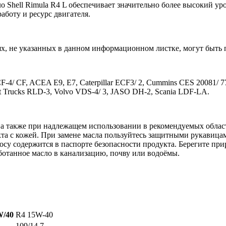
 Shell Rimula R4 L обеспечивает значительно более высокий ур
аботу и ресурс двигателя.
х, не указанных в данном информационном листке, могут быть
CF-4/ CF, ACEA E9, E7, Caterpillar ECF3/ 2, Cummins CES 20081/
 Trucks RLD-3, Volvo VDS-4/ 3, JASO DH-2, Scania LDF-LA.
а также при надлежащем использовании в рекомендуемых областя
кта с кожей. При замене масла пользуйтесь защитными рукавица
су содержится в паспорте безопасности продукта. Берегите при
отанное масло в канализацию, почву или водоёмы.
W/40
R4 15W-40
109/14.7