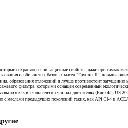
которые сохраняют свои защитные свойства даже при самых тяж
ользования особо чистых базовых масел “Группы II”, повышающи
ания, образования отложений и лучше противостоит загущению 
и сажевого фильтра, которыми оснащен современный экологичес
оваться как в экологически чистых двигателях (Еuro 4/5, US 20
ю с маслами предыдущих поколений таких, как API CI-4 и ACE
другие