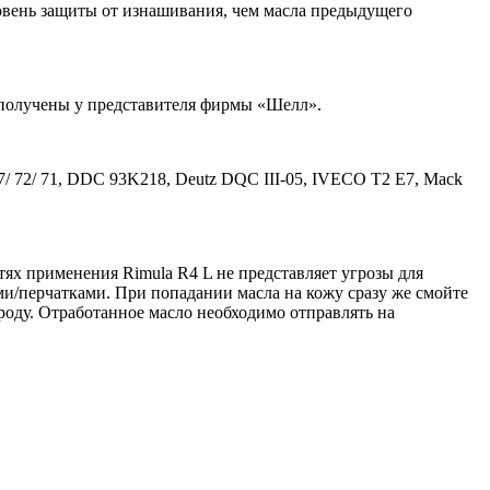
овень защиты от изнашивания, чем масла предыдущего
 получены у представителя фирмы «Шелл».
 77/ 72/ 71, DDC 93K218, Deutz DQC III-05, IVECO T2 E7, Mack
х применения Rimula R4 L не представляет угрозы для
ми/перчатками. При попадании масла на кожу сразу же смойте
роду. Отработанное масло необходимо отправлять на