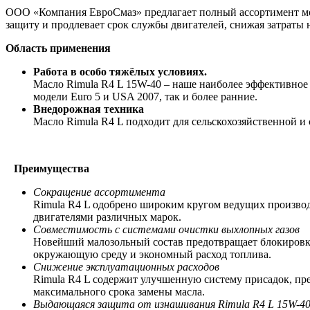
ООО «Компания ЕвроСмаз» предлагает полный ассортимент мот
защиту и продлевает срок службы двигателей, снижая затраты
Область применения
Работа в особо тяжёлых условиях.
Масло Rimula R4 L 15W-40 – наше наиболее эффективное
модели Euro 5 и USA 2007, так и более ранние.
Внедорожная техника
Масло Rimula R4 L подходит для сельскохозяйственной и
Преимущества
Сокращение ассортимента
Rimula R4 L одобрено широким кругом ведущих производи
двигателями различных марок.
Совместимость с системами очистки выхлопных газов
Новейший малозольный состав предотвращает блокировку
окружающую среду и экономный расход топлива.
Снижение эксплуатационных расходов
Rimula R4 L содержит улучшенную систему присадок, пр
максимального срока замены масла.
Выдающаяся защита от изнашивания
Rimula
R
4
L
15
W
-4