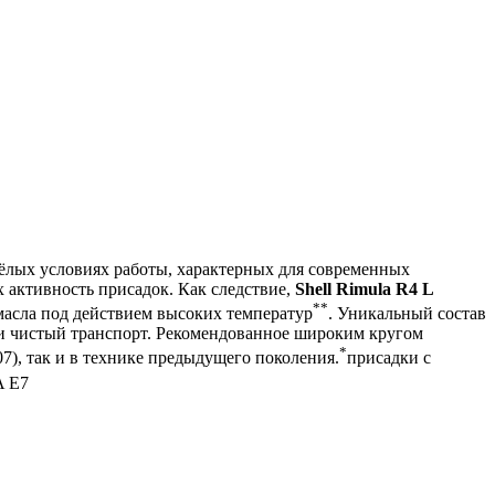
ёлых условиях работы, характерных для современных
х активность присадок. Как следствие,
Shell Rimula R4 L
**
масла под действием высоких температур
. Уникальный состав
ки чистый транспорт. Рекомендованное широким кругом
*
07), так и в технике предыдущего поколения.
присадки с
A E7