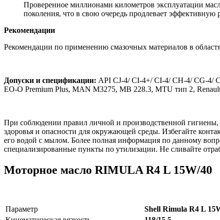
Проверенное миллионами километров эксплуатации масло
поколения, что в свою очередь продлевает эффективную р
Рекомендации
Рекомендации по применению смазочных материалов в областя
Допуски и спецификации:
API CJ-4/ CI-4+/ CI-4/ CH-4/ CG-4/ 
EO-O Premium Plus, MAN M3275, MB 228.3, MTU тип 2, Renault
При соблюдении правил личной и производственной гигиены, 
здоровья и опасности для окружающей среды. Избегайте конта
его водой с мылом. Более полная информация по данному вопро
специализированные пункты по утилизации. Не сливайте отраб
Моторное масло RIMULA R4 L 15W/40
Параметр
Shell Rimula R4 L 15
Кинематическая вязкость
118/15.5