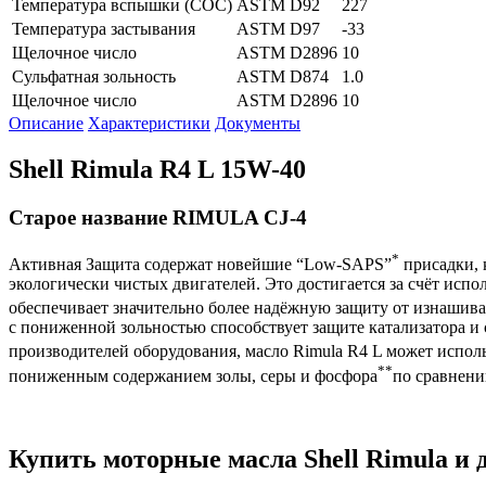
Температура вспышки (СОС)
ASTM D92
227
Температура застывания
ASTM D97
-33
Щелочное число
ASTM D2896
10
Сульфатная зольность
ASTM D874
1.0
Щелочное число
ASTM D2896
10
Описание
Характеристики
Документы
Shell Rimula R4 L 15W-40
Старое название RIMULA CJ-4
*
Активная Защита содержат новейшие “Low-SAPS”
присадки, 
экологически чистых двигателей. Это достигается за счёт исп
обеспечивает значительно более надёжную защиту от изнашив
с пониженной зольностью способствует защите катализатора 
производителей оборудования, масло Rimula R4 L может использ
**
пониженным содержанием золы, серы и фосфора
по сравнени
Купить моторные масла Shell Rimula и 