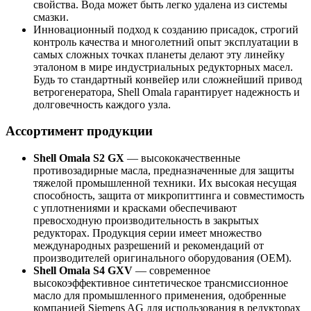
свойства. Вода может быть легко удалена из системы
смазки.
Инновационный подход к созданию присадок, строгий
контроль качества и многолетний опыт эксплуатации в
самых сложных точках планеты делают эту линейку
эталоном в мире индустриальных редукторных масел.
Будь то стандартный конвейер или сложнейший привод
ветрогенератора, Shell Omala гарантирует надежность и
долговечность каждого узла.
Ассортимент продукции
Shell Omala S2 GX
— высококачественные
противозадирные масла, предназначенные для защиты
тяжелой промышленной техники. Их высокая несущая
способность, защита от микропиттинга и совместимость
с уплотнениями и красками обеспечивают
превосходную производительность в закрытых
редукторах. Продукция серии имеет множество
международных разрешений и рекомендаций от
производителей оригинального оборудования (OEM).
Shell Omala S4 GXV
— современное
высокоэффективное синтетическое трансмиссионное
масло для промышленного применения, одобренные
компанией Siemens AG для использования в редукторах