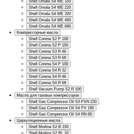
Shell Omala S4 WE 150
Shell Omala S4 WE 220
Shell Omala S4 WE 320
Shell Omala S4 WE 460
Shell Omala S4 WE 680
Компрессорные масла
Shell Corena S2 P 100
Shell Corena S2 P 150
Shell Corena S3 R 46
Shell Corena S3 R 68
Shell Corena S4 P 100
Shell Corena S4 R 32
Shell Corena S4 R 46
Shell Corena S4 R 68
Shell Vacuum Pump S2 R 100
Масла для газовых компрессоров
Shell Gas Compressor Oil S3 PSN 220
Shell Gas Compressor Oil S4 PV 190
Shell Gas Compressor Oil S4 RN 68
Циркуляционные масла
Shell Morlina S2 B 150
Shell Morlina S2 BL 10