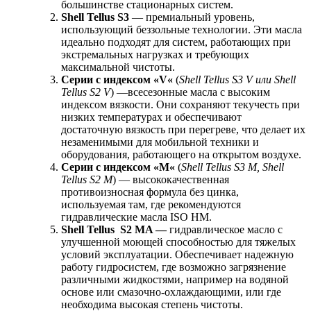
большинстве стационарных систем.
Shell
Tellus
S
3
— премиальный уровень,
использующий беззольные технологии. Эти масла
идеально подходят для систем, работающих при
экстремальных нагрузках и требующих
максимальной чистоты.
Серии с индексом «
V
«
(
Shell
Tellus
S
3
V
или
Shell
Tellus
S
2
V
) —всесезонные масла с высоким
индексом вязкости. Они сохраняют текучесть при
низких температурах и обеспечивают
достаточную вязкость при перегреве, что делает их
незаменимыми для мобильной техники и
оборудования, работающего на открытом воздухе.
Серии с индексом «
M
«
(
Shell
Tellus
S
3
M
,
Shell
Tellus
S
2
M
) — высококачественная
противоизносная формула без цинка,
используемая там, где рекомендуются
гидравлические масла ISO HM.
Shell
Tellus
S
2
MA
—
гидравлическое масло с
улучшенной моющей способностью для тяжелых
условий эксплуатации. Обеспечивает надежную
работу гидросистем, где возможно загрязнение
различными жидкостями, например на водяной
основе или смазочно-охлаждающими, или где
необходима высокая степень чистоты.