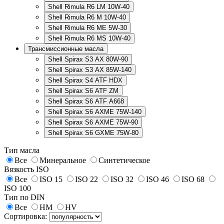
Shell Rimula R6 LM 10W-40
Shell Rimula R6 M 10W-40
Shell Rimula R6 ME 5W-30
Shell Rimula R6 MS 10W-40
Трансмиссионные масла
Shell Spirax S3 AX 80W-90
Shell Spirax S3 AX 85W-140
Shell Spirax S4 ATF HDX
Shell Spirax S6 ATF ZM
Shell Spirax S6 ATF А668
Shell Spirax S6 AXME 75W-140
Shell Spirax S6 AXME 75W-90
Shell Spirax S6 GXME 75W-80
Тип масла
Все
Минеральное
Синтетическое
Вязкость ISO
Все
ISO 15
ISO 22
ISO 32
ISO 46
ISO 68
ISO 100
Тип по DIN
Все
HM
HV
Сортировка: