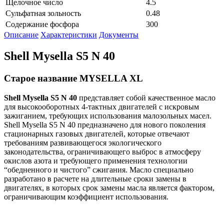
Щелочное число
4.5
Сульфатная зольность
0.48
Содержание фосфора
300
Описание
Характеристики
Документы
Shell Mysella S5 N 40
Старое название MYSELLA XL
Shell
Mysella
S
5
N
40
представляет собой качественное масло
для высокооборотных 4-тактных двигателей с искровым
зажиганием, требующих использования малозольных масел.
Shell Mysella S5 N 40 предназначено для нового поколения
стационарных газовых двигателей, которые отвечают
требованиям развивающегося экологического
законодательства, ограничивающего выброс в атмосферу
окислов азота и требующего применения технологии
“обедненного и чистого” сжигания. Масло специально
разработано в расчете на длительные сроки замены в
двигателях, в которых срок замены масла является фактором,
ограничивающим коэффициент использования.